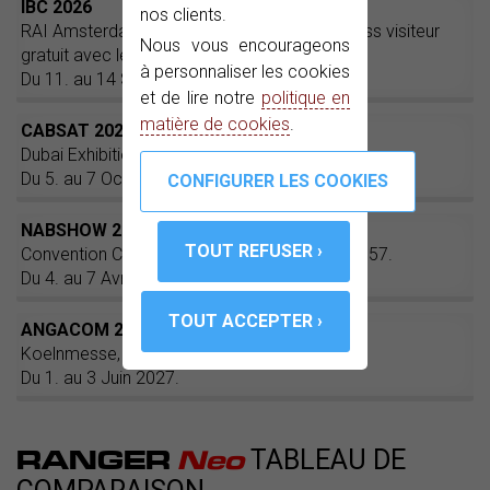
IBC 2026
nos clients.
DÉCOUVREZ-LE ›
RAI Amsterdam. Stand 8.F51. Obtenez un pass visiteur
Nous vous encourageons
gratuit avec le code PROMAX :
IBC2868
.
à personnaliser les cookies
Du 11. au 14 Septembre 2026.
et de lire notre
politique en
matière de cookies
.
CABSAT 2026
Dubai Exhibition Center. Stand PD-12.
Du 5. au 7 Octobre 2026.
NABSHOW 2027
Convention Center, Las Vegas, NV. Booth C2357.
Du 4. au 7 Avril 2027.
ANGACOM 2027
Koelnmesse, Cologne..
Du 1. au 3 Juin 2027.
RANGER
Neo
TABLEAU DE