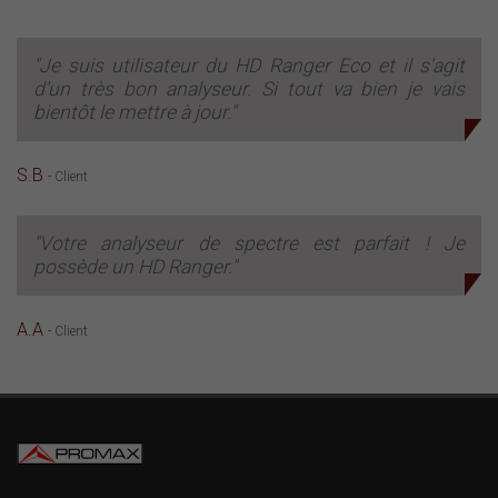
"Je suis utilisateur du HD Ranger Eco et il s'agit
d'un très bon analyseur. Si tout va bien je vais
bientôt le mettre à jour."
S.B
- Client
"Votre analyseur de spectre est parfait ! Je
possède un HD Ranger."
A.A
- Client