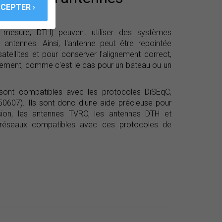
mesure, DTH) peuvent utiliser des systèmes
 antennes. Ainsi, l'antenne peut être repointée
tellites et pour conserver l'alignement correct,
vement, comme c'est le cas pour un bateau ou un
ont compatibles avec les protocoles DiSEqC,
607). Ils sont donc d'une aide précieuse pour
évision, les antennes TVRO, les antennes DTH et
réseaux compatibles avec ces protocoles de