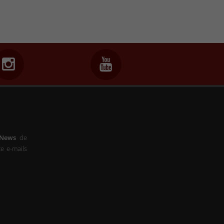
-News
de
e e-mails