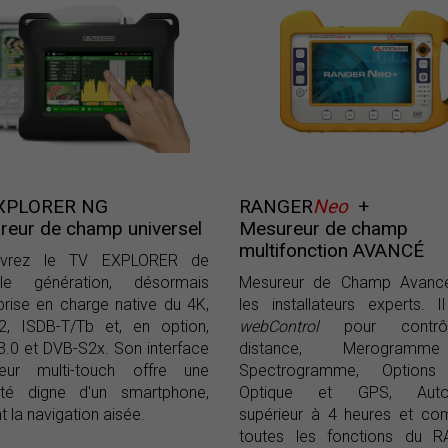
XPLORER NG
RANGER
Neo
+
eur de champ universel
Mesureur de champ
multifonction AVANCÉ
uvrez le TV EXPLORER de
lle génération, désormais
Mesureur de Champ Avanc
rise en charge native du 4K,
les installateurs experts. Il
2, ISDB-T/Tb et, en option,
webControl
pour contrô
.0 et DVB-S2x. Son interface
distance, Merogram
sateur multi-touch offre une
Spectrogramme, Options
ivité digne d'un smartphone,
Optique et GPS, Auto
t la navigation aisée.
supérieur à 4 heures et co
toutes les fonctions du 