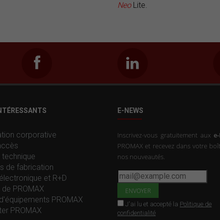
Neo
Lite.
INTÉRESSANTS
E-NEWS
tion corporative
Inscrivez-vous gratuitement aux
e
accès
PROMAX et recevez dans votre boît
 technique
nos nouveautés.
s de fabrication
électronique et R+D
re de PROMAX
d'équipements PROMAX
J'ai lu et accepté la
Politique de
ter PROMAX
confidentialité