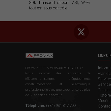
SDI, Transport stream ASI, Wi-Fi…
tout est sous contrôle !
LINKS 
PROMAX TEST & MEASUREMENT, SLU ©
Informa
Nous sommes des fabricants de
Plan d'
télécommunications d'équipements
Service
d'instrumentation et l'électronique
Service
professionnelle avec une expérience de plus
Design 
de 50 ans dans le secteur.
Histoi
Musée 
Téléphone:
(+34) 931 847 700
Contac