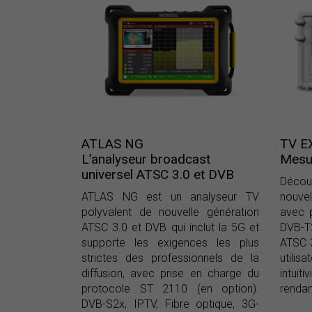
ATLAS NG
TV E
L’analyseur broadcast
Mesur
universel ATSC 3.0 et DVB
Déco
ATLAS NG est un analyseur TV
nouve
polyvalent de nouvelle génération
avec p
ATSC 3.0 et DVB qui inclut la 5G et
DVB-T
supporte les exigences les plus
ATSC 3
strictes des professionnels de la
utili
diffusion, avec prise en charge du
intuit
protocole ST 2110 (en option).
rendan
DVB-S2x, IPTV, Fibre optique, 3G-