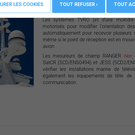
motorisées de marine
Les systèmes TVRO (et d'une moindre 
motorisés pour modifier l'orientation des
automatiquement pour recevoir plusieurs sa
même si le point de réception est en mou
avion.
Les mesureurs de champ RANGER
Neo
s
SatCR (SCD/EN50494) et JESS (SCD2/EN50
vérifier les installations marine de tél
également les équipements de tête de 
communication.