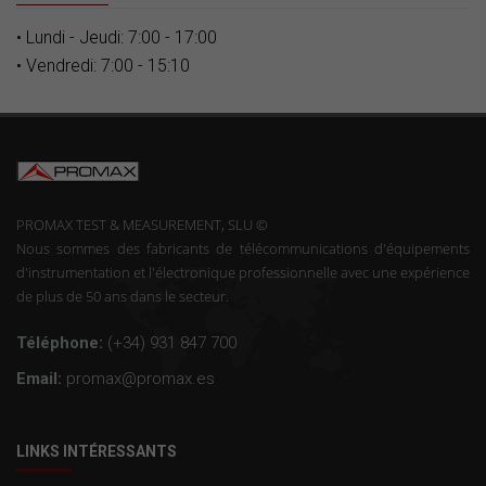
• Lundi - Jeudi: 7:00 - 17:00
• Vendredi: 7:00 - 15:10
PROMAX TEST & MEASUREMENT, SLU ©
Nous sommes des fabricants de télécommunications d'équipements
d'instrumentation et l'électronique professionnelle avec une expérience
de plus de 50 ans dans le secteur.
Téléphone:
(+34) 931 847 700
Email:
promax@promax.es
LINKS INTÉRESSANTS