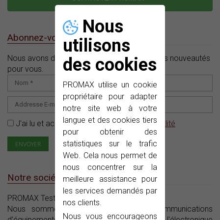
Nous
Abonnez-vous à notre e-News
utilisons
Nous avons des offres, des promotions et des nouveautés
des cookies
pour vous.
PROMAX utilise un cookie
propriétaire pour adapter
notre site web à votre
langue et des cookies tiers
J'ai lu et accepté la
Politique de confidentialité
pour obtenir des
statistiques sur le trafic
Web. Cela nous permet de
nous concentrer sur la
Notre société
meilleure assistance pour
les services demandés par
PROMAX Test & Measurement SLU ©
nos clients.
Nous sommes des fabricants de télécommunications
Nous vous encourageons
d'équipements d'instrumentation et l'électronique