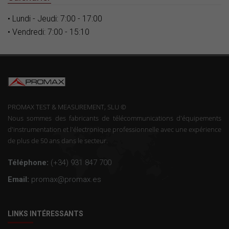
• Lundi - Jeudi: 7:00 - 17:00
• Vendredi: 7:00 - 15:10
PROMAX TEST & MEASUREMENT, SLU ©
Nous sommes des fabricants de télécommunications d'équipements
d'instrumentation et l'électronique professionnelle avec une expérience
de plus de 50 ans dans le secteur.
Téléphone:
(+34) 931 847 700
Email:
promax@promax.es
LINKS INTÉRESSANTS