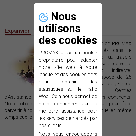
Nous
utilisons
Expansion
des cookies
Les appareils de PROMAX
sont distribués dans le
PROMAX utilise un cookie
monde entier au travers
propriétaire pour adapter
d’un vaste réseau de vente
notre site web à votre
directe et indirecte.
langue et des cookies tiers
PROMAX dispose de 25
pour obtenir des
Centres de Calibrage et de
statistiques sur le trafic
nombreux Centres
Web. Cela nous permet de
d’Assistance technique officiels sur tous les continents.
nous concentrer sur la
Notre objectif est de suivre ce processus pour faire
parvenir à tous nos clients le support technique en même
meilleure assistance pour
temps que le produit.
les services demandés par
nos clients.
Nous vous encourageons