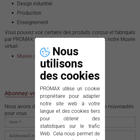
Design industriel
Production
Enseignement
Vous pouvez voir certains des produits conçus et fabriqués
par PROMAX tout au long de son histoire dans notre Musée
virtuel :
Nous
Musée d'équipements PROMAX
utilisons
des cookies
PROMAX utilise un cookie
Abonnez-vous à notre e-News
propriétaire pour adapter
notre site web à votre
Nous avons des offres, des promotions et des nouveautés
langue et des cookies tiers
pour vous.
pour obtenir des
statistiques sur le trafic
Web. Cela nous permet de