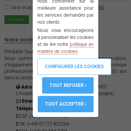
nous concentrer sur la
J'ai lu et accepté la
Politique de confidentialité
meilleure assistance pour
les services demandés par
nos clients.
Nous vous encourageons
à personnaliser les cookies
Notre société
et de lire notre
politique en
matière de cookies
.
PROMAX Test & Measurement SLU ©
Nous sommes des fabricants de télécommunications
d'équipements d'instrumentation et l'électronique
professionnelle avec une expérience de plus de 50 ans
dans le secteur.
Adresse
C. Francesc Moragas, 71 08907
L'Hospitalet de Llobregat (Barcelona - Espagne)
Email:
promax@promax.fr
Téléphones:
ESP: (+34) 931 847 700
UK: (+44) 01727 832266