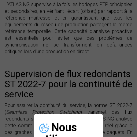
L'ATLAS NG supervise à la fois les horloges PTP principales
et secondaires, en vérifiant l'écart (offset) par rapport à la
référence maîtresse et en garantissant que tous les
équipements du réseau de production partagent la même
référence temporelle. Cette capacité d'analyse proactive
est essentielle pour éviter que des problèmes de
synchronisation ne se transforment en défaillances
critiques lors d'une production en direct.
Supervision de flux redondants
ST 2022-7 pour la continuité de
service
Pour assurer la continuité du service, la norme ST 2022-7
(
Seamless Protection Switching
) transmet des flux
redondants sur des chemins séparés. L'ATLAS NG analyse
Nous
cette commutation sans coupure en temps réel grâce à
des graphes de latence et des compteurs de paquets. En