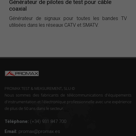
Générateur de pilotes de test pour câble
coaxial
Générateur de signaux pour toutes les bandes TV
utilisées dans les réseaux CATV et SMATV.
PROMAX TEST & MEASUREMENT, SLU ©
Nous sommes des fabricants de télécommunications d'équipements
d'instrumentation et l'électronique professionnelle avec une expérience
de plus de 50 ans dans le secteur.
Téléphone:
(+34) 931 847 700
Email:
promax@promax.es