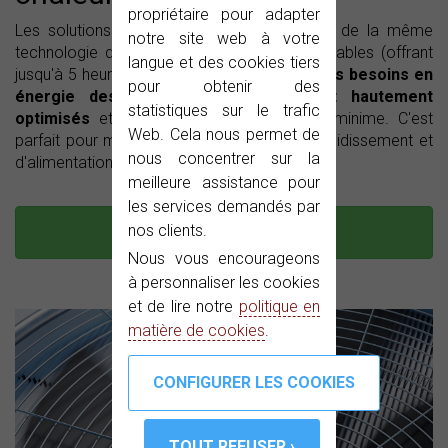
propriétaire pour adapter
Les solutions en rack PROMAX bénéficiant de la même
notre site web à votre
technologie des analyseurs de signaux portables (offrant
langue et des cookies tiers
jusqu'à 5 heures d'autonomie sur batterie),
les besoins en
pour obtenir des
énergie des systèmes PROMAX sont hautement
statistiques sur le trafic
optimisés
et la diffusion de calories est minime. C'est
Web. Cela nous permet de
parfait pour minimiser les exigences de refroidissement et
nous concentrer sur la
d'alimentation.
meilleure assistance pour
les services demandés par
nos clients.
RECEVOIR UN DEVIS
Nous vous encourageons
à personnaliser les cookies
et de lire notre
politique en
matière de cookies
.