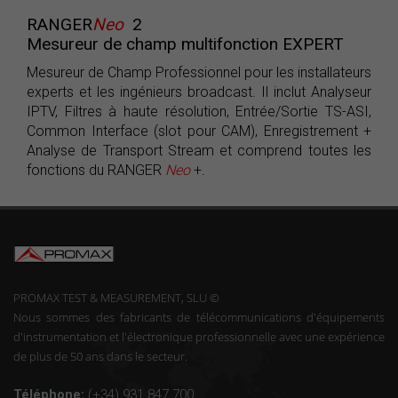
RANGER
Neo
2
Mesureur de champ multifonction EXPERT
Mesureur de Champ Professionnel pour les installateurs
experts et les ingénieurs broadcast. Il inclut Analyseur
IPTV, Filtres à haute résolution, Entrée/Sortie TS-ASI,
Common Interface (slot pour CAM), Enregistrement +
Analyse de Transport Stream et comprend toutes les
fonctions du RANGER
Neo
+.
PROMAX TEST & MEASUREMENT, SLU ©
Nous sommes des fabricants de télécommunications d'équipements
d'instrumentation et l'électronique professionnelle avec une expérience
de plus de 50 ans dans le secteur.
Téléphone:
(+34) 931 847 700