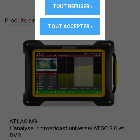
Produits similaires
ATLAS NG
L’analyseur broadcast universel ATSC 3.0 et
DVB