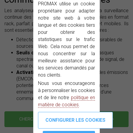
PROMAX utilise un cookie
Les analyseurs de spectre PROMAX, pour la surveillance
propriétaire pour adapter
continue des fréquences (24/7), sont disponibles en format
notre site web à votre
rack, parfait pour les bases militaires fixes et mobiles. Ils
langue et des cookies tiers
sont essentiels pour les ingénieurs radio militaires :
pour obtenir des
statistiques sur le trafic
Détection automatique d'émissions indésirables de
sources potentiellement.
Web. Cela nous permet de
Seuils configurables
, basés sur des masques
nous concentrer sur la
spectraux ou sur des valeurs de qualité de signal, de
meilleure assistance pour
canal ou de bande.
les services demandés par
Activation d'alarmes
pour le contrôle des émissions
nos clients.
(EMCON) lors de la détection d'un signal
Nous vous encourageons
potentiellement nuisible provenant de forces
à personnaliser les cookies
ennemies ou de l'exposition involontaire d'une
et de lire notre
politique en
communication propre.
matière de cookies
.
CHERCHEZ-VOUS DES CONSEILS D'EXPERTS ?