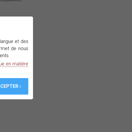
 langue et des
permet de nous
ents.
que en matière