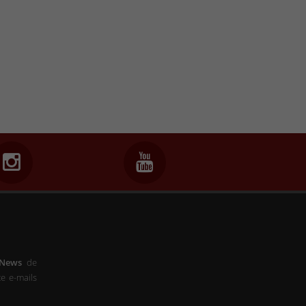
-News
de
e e-mails