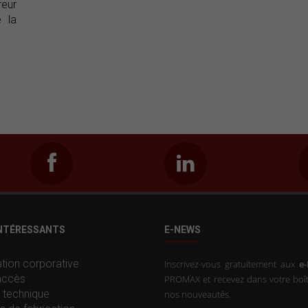
reur
 la
INTÉRESSANTS
E-NEWS
tion corporative
Inscrivez-vous gratuitement aux
e
accès
PROMAX et recevez dans votre boît
 technique
nos nouveautés.