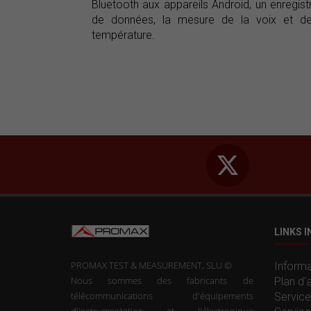
Bluetooth aux appareils Android, un enregist
de données, la mesure de la voix et de
température.
LINKS 
PROMAX TEST & MEASUREMENT, SLU ©
Informa
Nous sommes des fabricants de
Plan d'
télécommunications d'équipements
Service