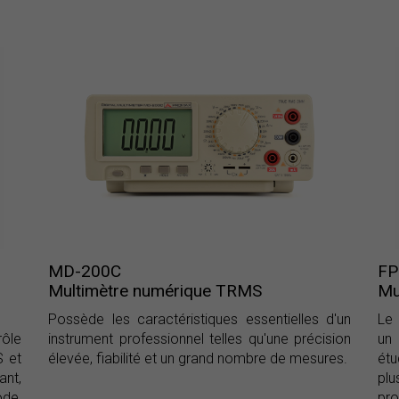
MD-200C
FP
Multimètre numérique TRMS
Mu
Possède les caractéristiques essentielles d'un
Le
rôle
instrument professionnel telles qu'une précision
un
S et
élevée, fiabilité et un grand nombre de mesures.
étu
ant,
pl
de,
pro