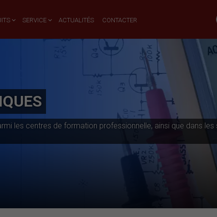
ITS
SERVICE
ACTUALITÉS
CONTACTER
IQUES
i les centres de formation professionnelle, ainsi que dans les s