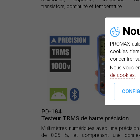
transistors, continuité et température.
Nou
PROMAX utilis
cookies tiers
concentrer su
Nous vous en
de cookies
.
PD-184
Testeur TRMS de haute précision
Multimètres numériques avec une précisio
de 0,05 %, et comprenant une connex