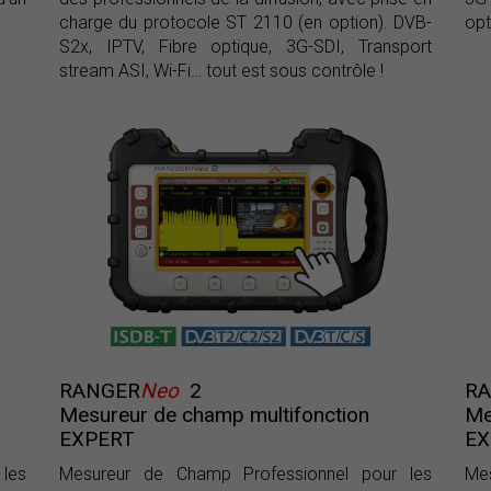
charge du protocole ST 2110 (en option). DVB-
opt
S2x, IPTV, Fibre optique, 3G-SDI, Transport
stream ASI, Wi-Fi… tout est sous contrôle !
RANGER
Neo
2
R
Mesureur de champ multifonction
Me
EXPERT
EX
les
Mesureur de Champ Professionnel pour les
Me