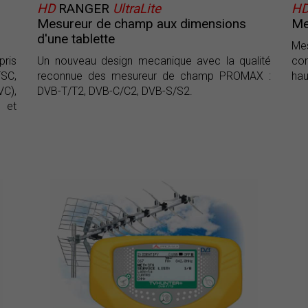
HD
RANGER
UltraLite
H
Mesureur de champ aux dimensions
Me
d'une tablette
Me
pris
Un nouveau design mecanique avec la qualité
com
TSC,
reconnue des mesureur de champ PROMAX :
hau
VC),
DVB-T/T2, DVB-C/C2, DVB-S/S2.
™ et