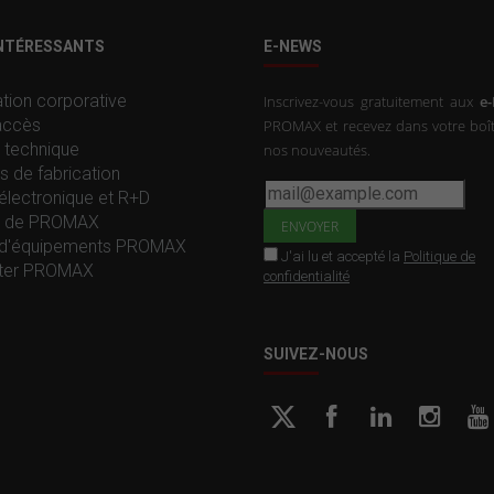
INTÉRESSANTS
E-NEWS
tion corporative
Inscrivez-vous gratuitement aux
e
accès
PROMAX et recevez dans votre boît
 technique
nos nouveautés.
s de fabrication
électronique et R+D
re de PROMAX
d'équipements PROMAX
J'ai lu et accepté la
Politique de
ter PROMAX
confidentialité
SUIVEZ-NOUS