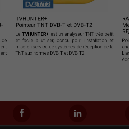
TVHUNTER+
R
B-
Pointeur TNT DVB-T et DVB-T2
Me
RF
Le
TVHUNTER+
est un analyseur TNT très petit
 de
et facile à utiliser, conçu pour l’installation et
Poi
ment
mise en service de systèmes de réception de la
ana
ment
TNT aux normes DVB-T et DVB-T2.
L'
éco