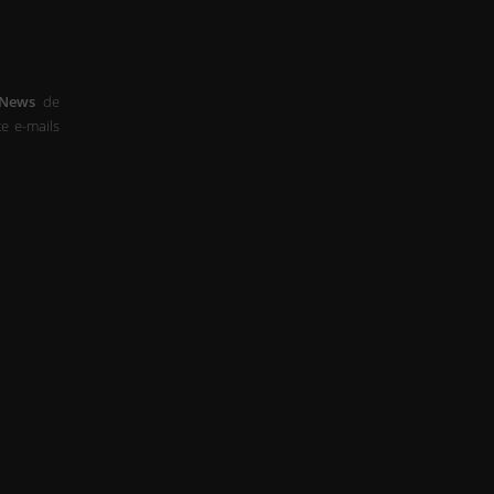
-News
de
e e-mails