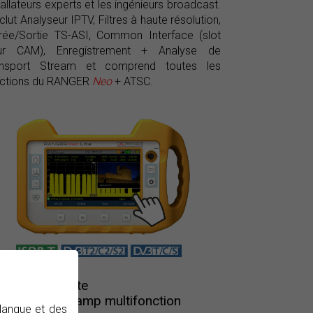
tallateurs experts et les ingénieurs broadcast.
inclut Analyseur IPTV, Filtres à haute résolution,
rée/Sortie TS-ASI, Common Interface (slot
ur CAM), Enregistrement + Analyse de
ansport Stream et comprend toutes les
nctions du RANGER
Neo
+ ATSC.
ANGER
Neo
Lite
sureur de champ multifonction
 langue et des