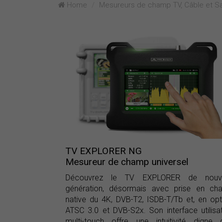
Home
Mesureurs de champ TV, Câble et Sat
TV EXPLORER NG
Mesureur de champ universel
Découvrez le TV EXPLORER de nouve
génération, désormais avec prise en cha
native du 4K, DVB-T2, ISDB-T/Tb et, en opt
ATSC 3.0 et DVB-S2x. Son interface utilisa
multi-touch offre une intuitivité digne 