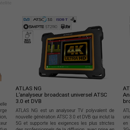
ellite
ATLAS NG
AT
L’analyseur broadcast universel ATSC
An
3.0 et DVB
br
lle
rge
ATLAS NG est un analyseur TV polyvalent de
ATL
ion,
nouvelle génération ATSC 3.0 et DVB qui inclut la
uni
teur
5G et supporte les exigences les plus strictes
en 
d'un
des professionnels de la diffusion, avec prise en
3G