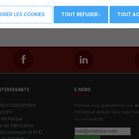
Compatible avec LabVIEW.
ana
réa
ég
ext
INTÉRESSANTS
E-NEWS
tion corporative
Inscrivez-vous gratuitement aux
e
accès
PROMAX et recevez dans votre boît
 technique
nos nouveautés.
s de fabrication
électronique et R+D