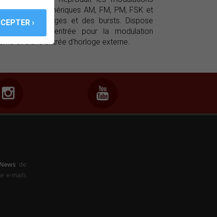
logiques et numériques AM, FM, PM, FSK et
lise des balayages et des bursts. Dispose
alement d'une entrée pour la modulation
erne et d'une entrée d'horloge externe.
-News
de
e e-mails