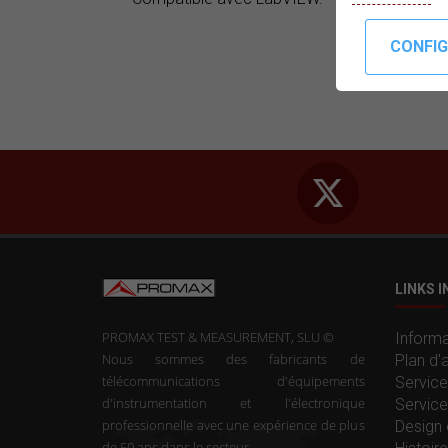
LINKS 
PROMAX TEST & MEASUREMENT, SLU ©
Informa
Nous sommes des fabricants de
Plan d'
télécommunications d'équipements
Service
d'instrumentation et l'électronique
Service
professionnelle avec une expérience de plus
Design 
de 50 ans dans le secteur.