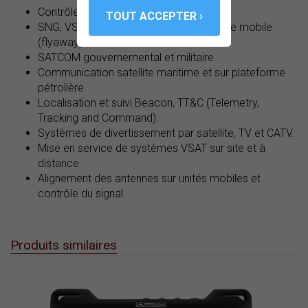
Contrôle permanent des téléports.
SNG, VSAT, alignement d'antenne satellite mobile
(flyaway).
SATCOM gouvernemental et militaire.
Communication satellite maritime et sur plateforme
pétrolière.
Localisation et suivi Beacon, TT&C (Telemetry,
Tracking and Command).
Systèmes de divertissement par satellite, TV et CATV.
Mise en service de systèmes VSAT sur site et à
distance.
Alignement des antennes sur unités mobiles et
contrôle du signal.
Produits similaires