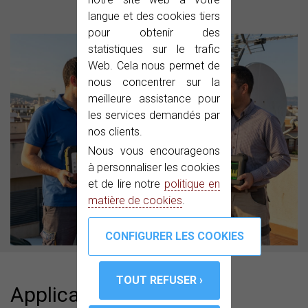
langue et des cookies tiers
pour obtenir des
statistiques sur le trafic
Web. Cela nous permet de
nous concentrer sur la
meilleure assistance pour
les services demandés par
nos clients.
Nous vous encourageons
à personnaliser les cookies
et de lire notre
politique en
matière de cookies
.
Applications