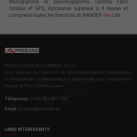
Merogramme et Spectrogramme, Options Fibre
Optique et GPS, Autonomie supérieur à 4 heures et
comprend toutes les fonctions du RANGER
Neo
Lite.
PROMAX TEST & MEASUREMENT, SLU ©
Nous sommes des fabricants de télécommunications d'équipements
d'instrumentation et l'électronique professionnelle avec une expérience
de plus de 50 ans dans le secteur.
Téléphone:
(+34) 931 847 700
Email:
promax@promax.es
LINKS INTÉRESSANTS