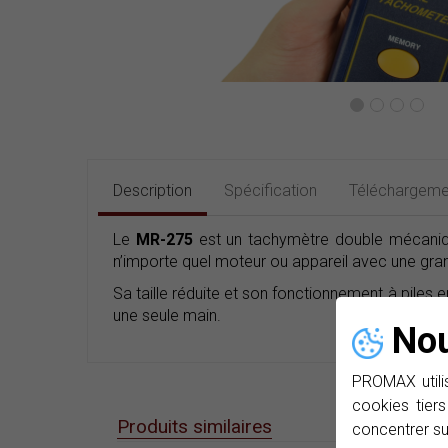
Description
Spécification
Téléchargeme
Le
MR-275
est un tachymètre double mécanique-
n’importe quel moteur ou appareil avec une gran
Sa taille réduite et son fonctionnement à piles
une seule main.
Nou
PROMAX utilis
cookies tiers
Produits similaires
concentrer su