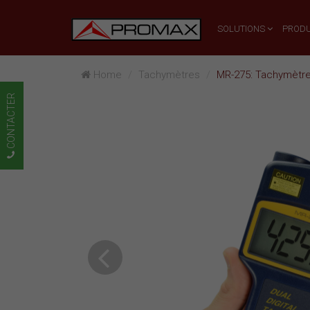
SOLUTIONS
PRODU
Home
Tachymètres
MR-275: Tachymètr
CONTACTER