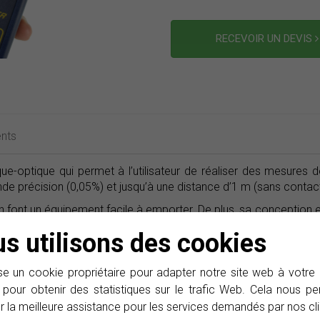
RECEVOIR UN DEVIS
nts
optique qui permet à l’utilisateur de réaliser des mesures de
de précision (0,05%) et jusqu’à une distance d’1 m (sans contact
 en font un équipement facile à emporter. De plus, sa conception 
s utilisons des cookies
e un cookie propriétaire pour adapter notre site web à votre
 pour obtenir des statistiques sur le trafic Web. Cela nous 
Abonnez-vous à notre e-Ne
r la meilleure assistance pour les services demandés par nos cli