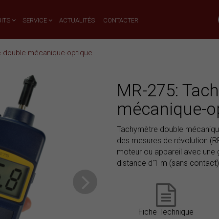
ITS
SERVICE
ACTUALITÉS
CONTACTER
e double mécanique-optique
MR-275: Tach
mécanique-o
Tachymètre double mécanique-o
des mesures de révolution (RP
moteur ou appareil avec une g
distance d'1 m (sans contact)
Fiche Technique