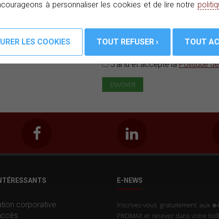
courageons à personnaliser les cookies et de lire notre
politi
Nous avons des offres, des promo
J'ai lu et accepté la
Politique de
INTÉRESSANTS
E-NEWS
tion corporative
Inscrivez-vous gratuitement aux
e
accès
PROMAX et recevez dans votre boît