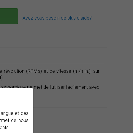
Avez-vous besoin de plus d'aide?
 révolution (RPM’s) et de vitesse (m/min.), sur
).
ergonomique permet de l’utiliser facilement avec
 langue et des
permet de nous
ws
ents.