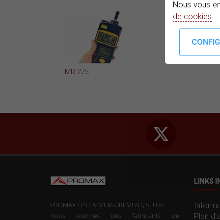
Nous vous en
de cookies
.
MR-275
LINKS 
PROMAX TEST & MEASUREMENT, SLU ©
Informa
Nous sommes des fabricants de
Plan d'