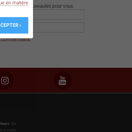
que en matière
tions et des nouveautés pour vous.
 confidentialité
-News
de
e e-mails