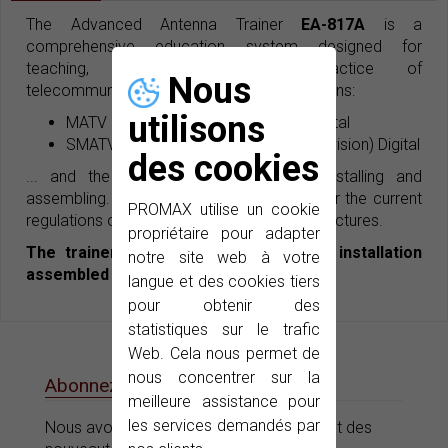
The Advanced Antenna Trainer
EA-817A
is a
comprehensive education system designed for
teaching, demonstration and practice of
Nous
telecommunications infrastructure installations:
utilisons
MATV (Master Antenna Television) Digital
SMATV (Satellite Master Antenna Television) Digital
des cookies
... and the development of skills to installing and
assembling. The trainer is also prepared for the current
PROMAX utilise un cookie
regulations of Telecommunications Infrastructures.
propriétaire pour adapter
The trainer is supplied with an actual installation
notre site web à votre
assembled and configured.
langue et des cookies tiers
pour obtenir des
statistiques sur le trafic
Web. Cela nous permet de
nous concentrer sur la
Abonnez-vous à notre e-News
meilleure assistance pour
les services demandés par
Nous avons des offres, des promotions et des