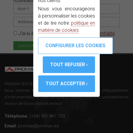
nos clients.
nouveautés pour vous.
Nous vous encourageons
à personnaliser les cookies
et de lire notre
politique en
matière de cookies
.
J'ai lu et accepté la
Politique de confidentialité
PROMAX TEST & MEASUREMENT, SLU ©
Nous sommes des fabricants de télécommunications d'équipements
d'instrumentation et l'électronique professionnelle avec une expérience
de plus de 50 ans dans le secteur.
Téléphone:
(+34) 931 847 700
Email:
promax@promax.es