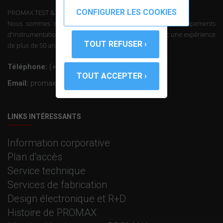
PROMAX TEST & MEASUREMENT, SLU ©
Nous sommes des fabricants de télécommunications d'équipements
d'instrumentation et l'électronique professionnelle avec une expérience
de plus de 50 ans dans le secteur.
Téléphone:
(+34) 931 847 700
Email:
promax@promax.es
LINKS INTÉRESSANTS
Information corporative
Plan d'accès
Service technique
Services de fabrication
Design électronique et R+D
Histoire de PROMAX