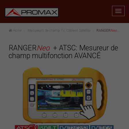
Home
Mesureurs de champ TV, Câble et Satellite
RANGER
Neo
+ ATSC
RANGER
Neo
+ ATSC: Mesureur de
champ multifonction AVANCÉ