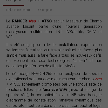
Description
Spécification
Fonctions
Téléchargements
Links intéressants
⚡️ Comparer...
Le
RANGER
Neo
+ ATSC
est un Mesureur de Champ
avancé faisant partie d’une nouvelle génération
d’analyseurs multifonction, TNT, TVSatellite, CATV et
WiFi.
Il a été conçu pour aider les installateurs experts non
seulement à réaliser leur travail habituel de façon plus
simple mais aussi à faire face à tous les nouveaux défis
qui viennent liés aux technologies “sans-fil” et aux
nouvelles plateformes de diffusion vidéo.
Le décodage HEVC H.265 et un analyseur de spectre
exceptionnel sont au coeur du mesureur de champ
Neo
+ ATSC, et viennent complétés par une longue liste de
fonctions telles que l’
analyse WiFi
(avec affichage du
spectre réel), la compatibilité avec LNB wide band, le
diagramme de constellation, l’analyse dynamique des
échos, etc. Tout cela dans un produit compact et léger