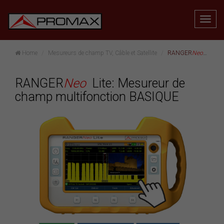
Home
Mesureurs de champ TV, Câble et Satellite
RANGER
Neo
Lite: 
RANGER
Neo
Lite: Mesureur de
champ multifonction BASIQUE