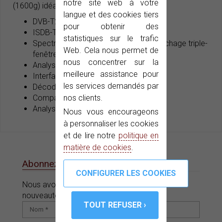
notre site web à votre
(1600g) idéal pour travailler sur le terrain.
langue et des cookies tiers
DVB-T2/C2/S2, DSS, Dolby Digital Plus
pour obtenir des
ISDB-T/Tb
statistiques sur le trafic
Spectre ultrarapide et précis avec Affichage triple-
Web. Cela nous permet de
fenêtre
nous concentrer sur la
Analyse dynamique des échos
meilleure assistance pour
Interface hybride (clavier+tactile)
les services demandés par
Décodage HEVC H.265
Compatible avec LNB à large bande
nos clients.
Analyseur Wi-Fi 2.4 GHz
Nous vous encourageons
à personnaliser les cookies
et de lire notre
politique en
matière de cookies
.
Abonnez-vous à notre e-News
Nous avons des offres, des promotions et des
nouveautés pour vous.