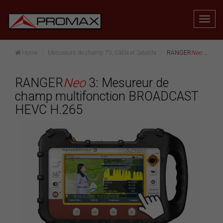
Home
Mesureurs de champ TV, Câble et Satellite
RANGER
Neo
3: Mesureur de champ multifonction BROADCAST HEVC H.265
RANGER
Neo
3: Mesureur de
champ multifonction BROADCAST
HEVC H.265