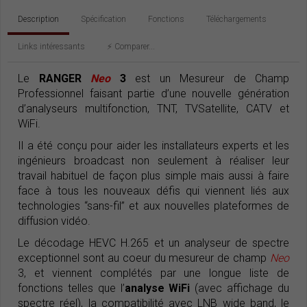
Description
Spécification
Fonctions
Téléchargements
Links intéressants
⚡️ Comparer...
Le
RANGER
Neo
3
est un Mesureur de Champ
Professionnel faisant partie d’une nouvelle génération
d’analyseurs multifonction, TNT, TVSatellite, CATV et
WiFi.
Il a été conçu pour aider les installateurs experts et les
ingénieurs broadcast non seulement à réaliser leur
travail habituel de façon plus simple mais aussi à faire
face à tous les nouveaux défis qui viennent liés aux
technologies “sans-fil” et aux nouvelles plateformes de
diffusion vidéo.
Le décodage HEVC H.265 et un analyseur de spectre
exceptionnel sont au coeur du mesureur de champ
Neo
3, et viennent complétés par une longue liste de
fonctions telles que l’
analyse WiFi
(avec affichage du
spectre réel), la compatibilité avec LNB wide band, le