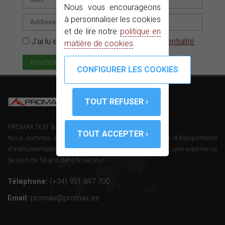
Nous vous encourageons
à personnaliser les cookies
et de lire notre
politique en
J'ai lu et accepté la
Politique de confidentialité
matière de cookies
.
PROMAX TEST & MEASUREMENT, SLU ©
Nous sommes des fabricants de télécommunications d'équipements
d'instrumentation et l'électronique professionnelle avec une expérience
de plus de 50 ans dans le secteur.
Téléphone:
(+34) 931 847 700
Email:
promax@promax.es