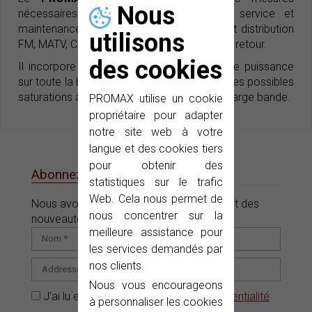
Nous
nécessaires pour l’installation, mise ne service et
maintenance des systèmes de réception et distribution
utilisons
FM, MATV, CATV et MMDS, incluse la voie de retour.
des cookies
Il incorpore aussi la fonction de mesure de puissance
sur toute la bande, très utile pour détecter des possibles
saturations à l’entrée de démodulateurs de large bande.
PROMAX utilise un cookie
propriétaire pour adapter
notre site web à votre
langue et des cookies tiers
pour obtenir des
Abonnez-vous à notre e-News
statistiques sur le trafic
Web. Cela nous permet de
Nous avons des offres, des promotions et des
nous concentrer sur la
nouveautés pour vous.
meilleure assistance pour
les services demandés par
nos clients.
Nous vous encourageons
J'ai lu et accepté la
Politique de confidentialité
à personnaliser les cookies