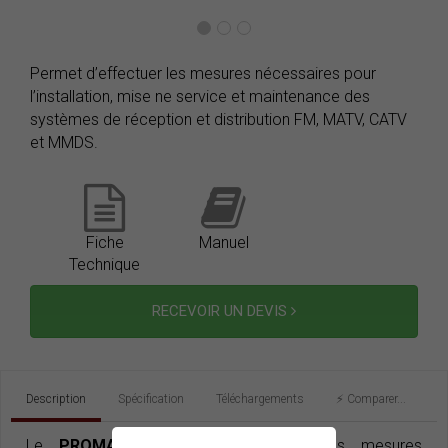
Permet d’effectuer les mesures nécessaires pour
l’installation, mise ne service et maintenance des
systèmes de réception et distribution FM, MATV, CATV
et MMDS.
Fiche
Manuel
Technique
RECEVOIR UN DEVIS
Description
Spécification
Téléchargements
⚡️ Comparer...
Le
PROMAX-12
permet d’effectuer les mesures