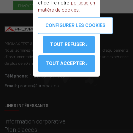
et de lire notre
politique en
matière de cookies
.
PROMAX TEST & MEASUREMENT, SLU ©
Nous sommes des fabricants de télécommunications d'équipements
d'instrumentation et l'électronique professionnelle avec une expérience
de plus de 50 ans dans le secteur.
Téléphone:
(+34) 931 847 700
Email:
promax@promax.es
LINKS INTÉRESSANTS
Information corporative
Plan d'accès