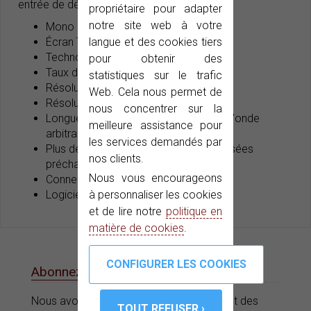
entrée de déclenchement externe.
propriétaire pour adapter
notre site web à votre
Mono canal
langue et des cookies tiers
Écran TFT couleur 3,6 pouces
Technologie DDS avancée
pour obtenir des
Taux d'échantillonnage : 125 MSa/s
statistiques sur le trafic
Résolution en fréquence 1 μHz
Web. Cela nous permet de
Résolution verticale 14 bits
nous concentrer sur la
Longueur d'enregistrement de forme d'onde
meilleure assistance pour
arbitraire jusqu'à 100 K
les services demandés par
Plus de 160 formes d'onde personnalisées
nos clients.
préchargées
Nous vous encourageons
Connecteur USB standard
à personnaliser les cookies
Logiciel PC inclus
et de lire notre
politique en
matière de cookies
.
Abonnez-vous à notre e-News
Nous avons des offres, des promotions et des