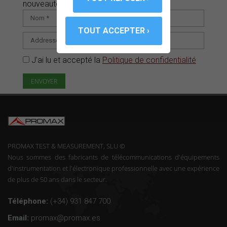
nouveautés pour vous.
J'ai lu et accepté la
Politique de confidentialité
PROMAX TEST & MEASUREMENT, SLU ©
Nous sommes des fabricants de télécommunications d'équipements
d'instrumentation et l'électronique professionnelle avec une expérience
de plus de 50 ans dans le secteur.
Téléphone:
(+34) 931 847 700
Email:
promax@promax.es