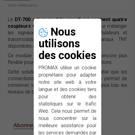
Links intéressants
Le
DT-700
est un
module passif qui contient quatre
coupleurs 4x1
qui peuvent Être utilisés pour mélanger
Nous
les signaux de RF de sortie des modulateurs et
transmodulateurs COFDM, avec les canaux TNT
utilisons
disponibles dans la région.
des cookies
Ce module rend le système Digital To TV encore plus
flexible pour s’adapter aux différents applications.
PROMAX utilise un cookie
Cette solution est beaucoup plus convenable que les
propriétaire pour adapter
connections en Z traditionnelles, puisqu’elle permet de
notre site web à votre
conserver la qualité originelle et maintient plus bas les
langue et des cookies tiers
niveaux de bruit.
pour obtenir des
statistiques sur le trafic
Web. Cela nous permet de
nous concentrer sur la
Abonnez-vous à notre e-News
meilleure assistance pour
les services demandés par