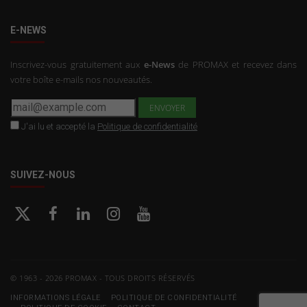
E-NEWS
Inscrivez-vous gratuitement aux
e-News
de PROMAX et recevez dans
votre boîte e-mails nos nouveautés.
J'ai lu et accepté la
Politique de confidentialité
SUIVEZ-NOUS
© 1963 - 2026 PROMAX - TOUS DROITS RÉSERVÉS
INFORMATIONS LÉGALE
POLITIQUE DE CONFIDENTIALITÉ