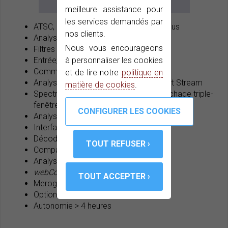
meilleure assistance pour
les services demandés par
ATSC, DVB-C2/S2, DSS, Dolby Digital Plus
nos clients.
Analyseur IPTV
Nous vous encourageons
Filtres à haute résolution
à personnaliser les cookies
Entrée/Sortie TS-ASI
Common Interface (slot pour CAM)
et de lire notre
politique en
Analyse et Enregistrement de Transport Stream
matière de cookies
.
Spectre ultrarapide et précis avec Affichage triple-
fenêtre
Analyse dynamique des échos
Interface hybride (clavier+tactile)
Décodage HEVC H.265
Compatible avec LNB à large bande
Analyseur Wi-Fi 2.4 GHz
webControla
pour contrôle à distance
Merogramme et Spectrogramme
Options Fibre Optique et GPS
Autonomie > 4 heures