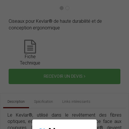
Ciseaux pour Kevlar® de haute durabilité et de
conception ergonomique
Fiche
Technique
RECEVOIR UN DEVIS
Description
Spécification
Links intéressants
Le Kevlar®, utilisé dans le revêtement des fibres
optiques, est un matériel à haute résistance face aux
coupures. Donc, pour couper du Kevlar® devient