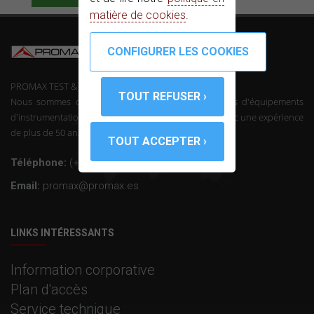
matière de cookies
.
PROMAX TEST & MEASUREMENT, SLU ©
Nous sommes des fabricants de télécommunications d'équipements
d'instrumentation et l'électronique professionnelle avec une expérience
de plus de 50 ans dans le secteur.
Téléphone:
(+34) 931 847 700
Email:
promax@promax.es
LINKS INTÉRESSANTS
Information corporative
Plan d'accès
Service technique