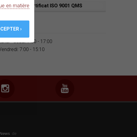
que en matière
élécharger certificat ISO 9001 QMS
alendrier
Lundi - Jeudi: 7:00 - 17:00
Vendredi: 7:00 - 15:10
-News
de