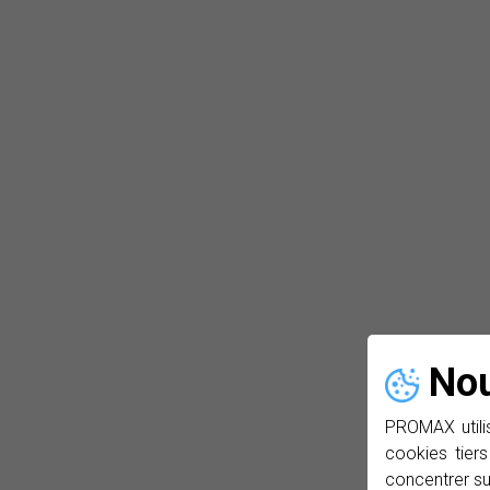
Nou
PROMAX utilis
cookies tiers
concentrer su