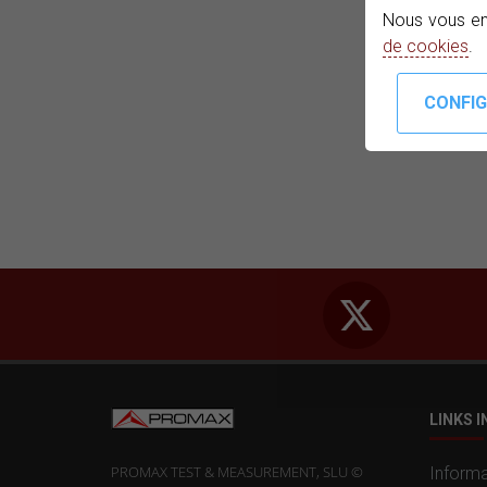
Nous vous en
de cookies
.
LINKS 
PROMAX TEST & MEASUREMENT, SLU ©
Informa