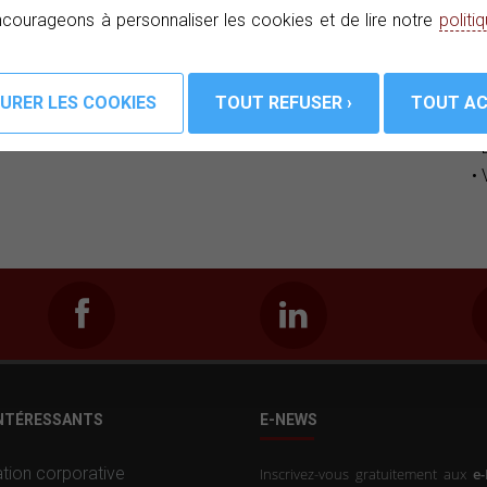
courageons à personnaliser les cookies et de lire notre
politi
T
C
• 
• 
INTÉRESSANTS
E-NEWS
tion corporative
Inscrivez-vous gratuitement aux
e