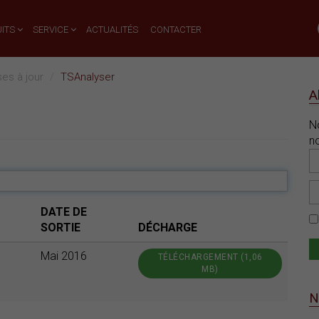
ITS
SERVICE
ACTUALITÉS
CONTACTER
ses à jour
TSAnalyser
A
N
n
DATE DE
SORTIE
DÉCHARGE
Mai 2016
TÉLÉCHARGEMENT (1,06
MB)
N