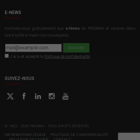
E-NEWS
Inscrivez-vous gratuitement aux
e-News
de PROMAX et recevez dans
votre boîte e-mails nos nouveautés.
J'ai lu et accepté la
Politique de confidentialité
SUIVEZ-NOUS
© 1963 - 2026 PROMAX - TOUS DROITS RÉSERVÉS
INFORMATIONS LÉGALE
POLITIQUE DE CONFIDENTIALITÉ
POLITIQUE DE COOKIE
CONTACT