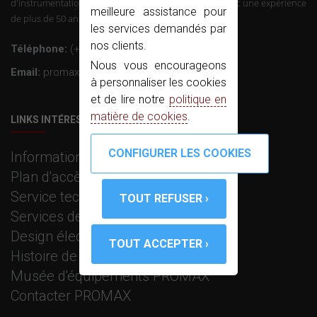
d'instrumentation et l'électronique professionnelle avec une expérience
meilleure assistance pour
de plus de 50 ans dans le secteur.
les services demandés par
nos clients.
Téléphone:
(+34) 931 847 700
Nous vous encourageons
Email:
promax@promax.es
à personnaliser les cookies
et de lire notre
politique en
matière de cookies
.
LINKS INTÉRESSANTS
Information corporative
Plan d'accès
Service technique
Services de fabrication
Design électronique et R+D
Histoire de PROMAX
Musée d'équipements PROMAX
Contacter PROMAX