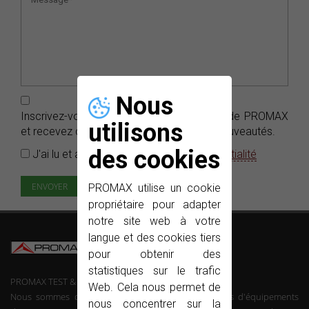
Nous
Inscrivez-vous gratuitement aux
e-News
de PROMAX
utilisons
et recevez dans votre boîte e-mails nos nouveautés.
des cookies
J'ai lu et accepté la
Politique de confidentialité
PROMAX utilise un cookie
propriétaire pour adapter
notre site web à votre
langue et des cookies tiers
pour obtenir des
statistiques sur le trafic
PROMAX TEST & MEASUREMENT, SLU ©
Web. Cela nous permet de
Nous sommes des fabricants de télécommunications d'équipements
nous concentrer sur la