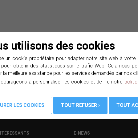
s utilisons des cookies
PROMAX et recevez dans votre boîte e-mails nos nouveautés.
té
e un cookie propriétaire pour adapter notre site web à votre
 pour obtenir des statistiques sur le trafic Web. Cela nous 
r la meilleure assistance pour les services demandés par nos cli
courageons à personnaliser les cookies et de lire notre
politi
INTÉRESSANTS
E-NEWS