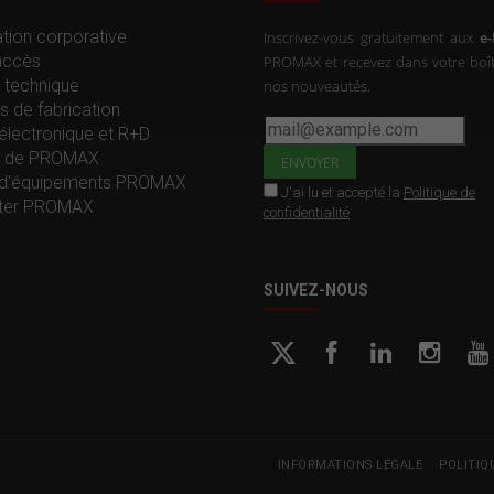
tion corporative
Inscrivez-vous gratuitement aux
e
accès
PROMAX et recevez dans votre boît
 technique
nos nouveautés.
s de fabrication
électronique et R+D
re de PROMAX
d'équipements PROMAX
J'ai lu et accepté la
Politique de
ter PROMAX
confidentialité
SUIVEZ-NOUS
INFORMATIONS LÉGALE
POLITIQ