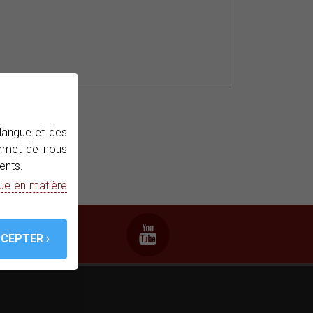
 langue et des
permet de nous
ents.
que en matière