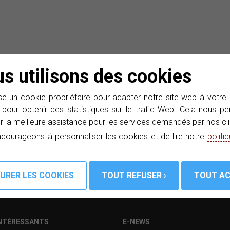
s utilisons des cookies
PROMAX et recevez dans votre boîte e-mails nos nouveautés.
té
e un cookie propriétaire pour adapter notre site web à votre
 pour obtenir des statistiques sur le trafic Web. Cela nous 
r la meilleure assistance pour les services demandés par nos cli
courageons à personnaliser les cookies et de lire notre
politi
INTÉRESSANTS
E-NEWS