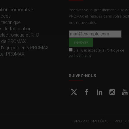
tion corporative
Inscrivez-vous gratuitement aux
e
accès
PROMAX et recevez dans votre boît
 technique
nos nouveautés.
s de fabrication
électronique et R+D
re de PROMAX
d'équipements PROMAX
J'ai lu et accepté la
Politique de
ter PROMAX
confidentialité
SUIVEZ-NOUS
INFORMATIONS LÉGALE
POLITIQ