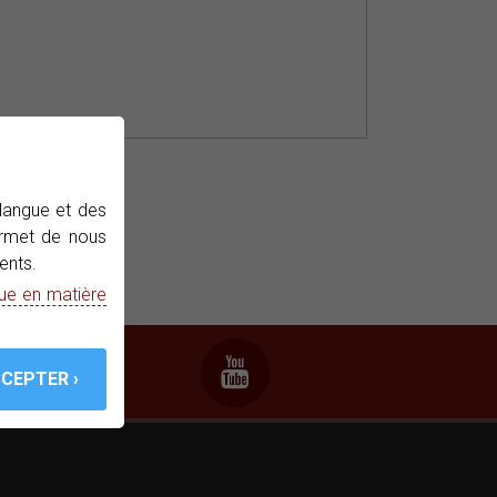
 langue et des
permet de nous
ents.
que en matière