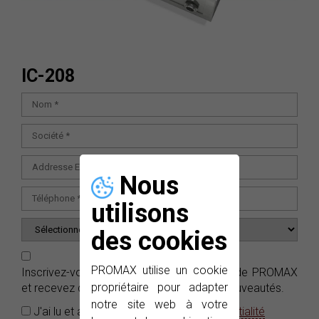
IC-208
Nous
utilisons
des cookies
PROMAX utilise un cookie
Inscrivez-vous gratuitement aux
e-News
de PROMAX
propriétaire pour adapter
et recevez dans votre boîte e-mails nos nouveautés.
notre site web à votre
J'ai lu et accepté la
Politique de confidentialité