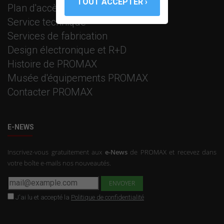
Plan d'accès
Service technique
Services de fabrication
Design électronique et R+D
Histoire de PROMAX
Musée d'équipements PROMAX
Contacter PROMAX
E-NEWS
Inscrivez-vous gratuitement aux
e-News
de PROMAX et recevez dans
votre boîte e-mails nos nouveautés.
J'ai lu et accepté la
Politique de confidentialité