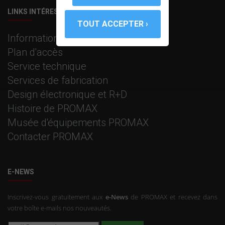
LINKS INTÉRESSANTS
Information corporative
Plan d'accès
Service technique
Services de fabrication
Design électronique et R+D
Histoire de PROMAX
Musée d'équipements PROMAX
Contacter PROMAX
E-NEWS
Inscrivez-vous gratuitement aux
e-News
de PROMAX et recevez dans
votre boîte e-mails nos nouveautés.