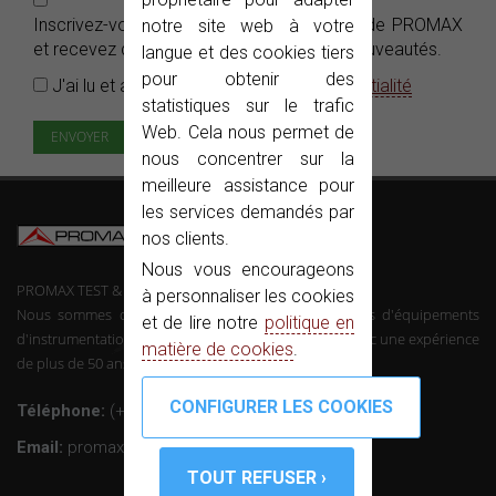
Inscrivez-vous gratuitement aux
e-News
de PROMAX
notre site web à votre
et recevez dans votre boîte e-mails nos nouveautés.
langue et des cookies tiers
pour obtenir des
J'ai lu et accepté la
Politique de confidentialité
statistiques sur le trafic
Web. Cela nous permet de
nous concentrer sur la
meilleure assistance pour
les services demandés par
nos clients.
Nous vous encourageons
PROMAX TEST & MEASUREMENT, SLU ©
à personnaliser les cookies
Nous sommes des fabricants de télécommunications d'équipements
et de lire notre
politique en
d'instrumentation et l'électronique professionnelle avec une expérience
matière de cookies
.
de plus de 50 ans dans le secteur.
Téléphone:
(+34) 931 847 700
Email:
promax@promax.es