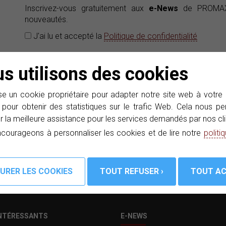
Inscrivez-vous gratuitement aux
e-News
de PROMAX 
nouveautés.
J'ai lu et accepté la
Politique de confidentialité
s utilisons des cookies
la
e un cookie propriétaire pour adapter notre site web à votre
la
 pour obtenir des statistiques sur le trafic Web. Cela nous 
r la meilleure assistance pour les services demandés par nos cli
courageons à personnaliser les cookies et de lire notre
politi
INTÉRESSANTS
E-NEWS