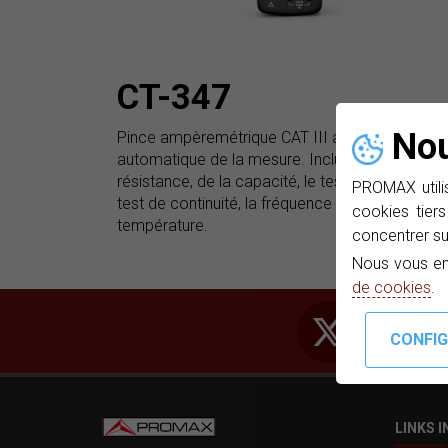
CT-347
Nou
Pince ampèremétrique CAT III avec sélection
automatique de la mesure. Inclut la mesure de 
résistance, de la capacité, le test de diodes, le
PROMAX utilis
test de continuité, la fréquence et la mesure de 
cookies tiers
température.
concentrer su
Nous vous en
de cookies
.
LINKS 