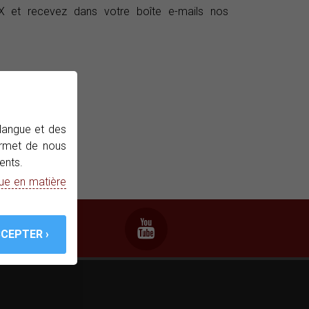
et recevez dans votre boîte e-mails nos
 langue et des
permet de nous
ents.
que en matière