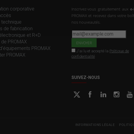
tion corporative
Inscrivez-vous gratuitement aux
e
accès
PROMAX et recevez dans votre boît
 technique
nos nouveautés.
s de fabrication
électronique et R+D
re de PROMAX
d'équipements PROMAX
J'ai lu et accepté la
Politique de
ter PROMAX
confidentialité
SUIVEZ-NOUS
INFORMATIONS LÉGALE
POLITIQ