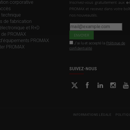
tion corporative
Inscrivez-vous gratuitement aux
e
accès
PROMAX et recevez dans votre boît
 technique
nos nouveautés.
s de fabrication
électronique et R+D
re de PROMAX
d'équipements PROMAX
J'ai lu et accepté la
Politique de
ter PROMAX
confidentialité
SUIVEZ-NOUS
INFORMATIONS LÉGALE
POLITIQ