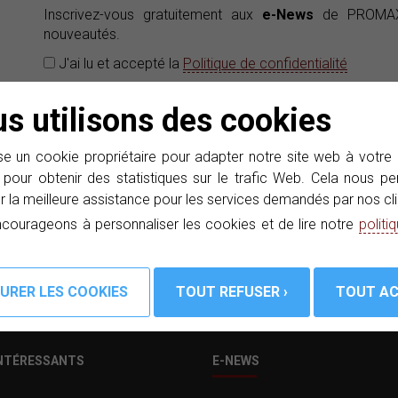
Inscrivez-vous gratuitement aux
e-News
de PROMAX 
nouveautés.
J'ai lu et accepté la
Politique de confidentialité
s utilisons des cookies
e un cookie propriétaire pour adapter notre site web à votre
 pour obtenir des statistiques sur le trafic Web. Cela nous 
r la meilleure assistance pour les services demandés par nos cli
courageons à personnaliser les cookies et de lire notre
politi
INTÉRESSANTS
E-NEWS