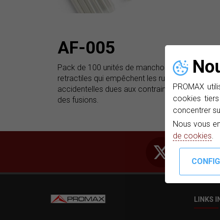
AF-005
Nou
Pack de 100 unités de manchons thermo-
retractiles qui empêchent les ruptures
PROMAX utilis
accidentelles dues aux contraintes de traction
cookies tiers
des fusions.
concentrer su
Nous vous en
de cookies
.
LINKS 