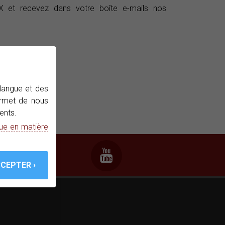
et recevez dans votre boîte e-mails nos
 langue et des
permet de nous
ents.
que en matière