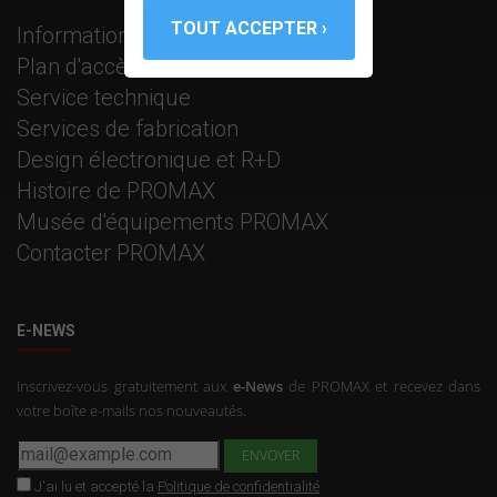
Information corporative
Plan d'accès
Service technique
Services de fabrication
Design électronique et R+D
Histoire de PROMAX
Musée d'équipements PROMAX
Contacter PROMAX
E-NEWS
Inscrivez-vous gratuitement aux
e-News
de PROMAX et recevez dans
votre boîte e-mails nos nouveautés.
J'ai lu et accepté la
Politique de confidentialité