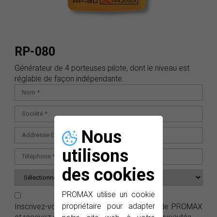
RP-080
Générateur de 4 porteuses pilote, dont le niveau est
réglable de façon indépendante.
Nous
utilisons
des cookies
PROMAX utilise un cookie
propriétaire pour adapter
Inscrivez-vous gratuitement aux
e-News
de PROMAX