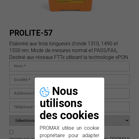
PROLITE-57
Etalonné aux trois longueurs d'onde 1310, 1490 et
1550 nm. Mode de mesures normal et PASS/FAIL.
Destiné aux réseaux FTTx utilisant la technologie xPON.
Nous
utilisons
des cookies
PROMAX utilise un cookie
propriétaire pour adapter