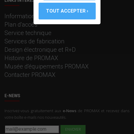
LINKS INTÉRESSANTS
Information corporative
Plan d'accès
Service technique
Services de fabrication
Design électronique et R+D
Histoire de PROMAX
Musée d'équipements PROMAX
Contacter PROMAX
E-NEWS
Inscrivez-vous gratuitement aux
e-News
de PROMAX et recevez dans
votre boîte e-mails nos nouveautés.