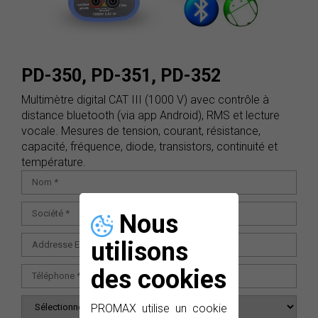
PD-350, PD-351, PD-352
Multimètre digital CAT III (1000 V) avec contrôle à
distance bluetooth (via app Android), RMS et lecture
vocale. Mesures de tension, courant, résistance,
capacité, fréquence, diode, transistors, continuité et
température.
Nous
utilisons
des cookies
PROMAX utilise un cookie