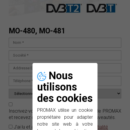
MO-480, MO-481
Nous
utilisons
des cookies
PROMAX utilise un cookie
Inscrivez-vous gratuitement aux
e-News
de PROMAX
propriétaire pour adapter
et recevez dans votre boîte e-mails nos nouveautés.
notre site web à votre
J'ai lu et accepté la
Politique de confidentialité