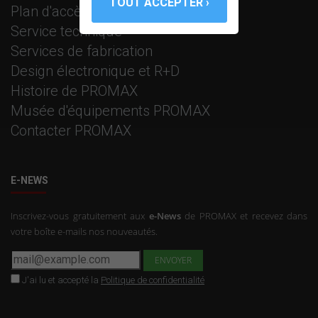
Plan d'accès
Service technique
Services de fabrication
Design électronique et R+D
Histoire de PROMAX
Musée d'équipements PROMAX
Contacter PROMAX
E-NEWS
Inscrivez-vous gratuitement aux
e-News
de PROMAX et recevez dans
votre boîte e-mails nos nouveautés.
J'ai lu et accepté la
Politique de confidentialité