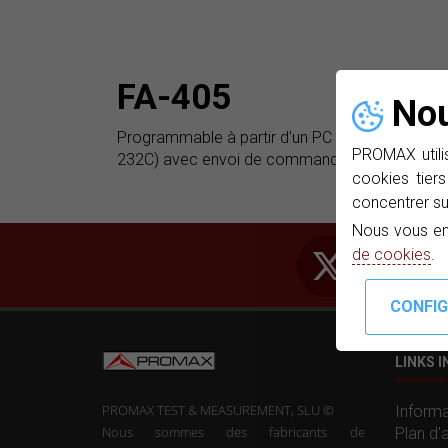
FA-405
Nou
Programmable à partir d'un PC (port série RS-
PROMAX utilis
232C) avec envoi de commande à distance.
cookies tiers
concentrer su
Nous vous en
de cookies
.
LINKS 
PROMAX TEST & MEASUREMENT, SLU ©
Informa
Nous sommes des fabricants de
Plan d'