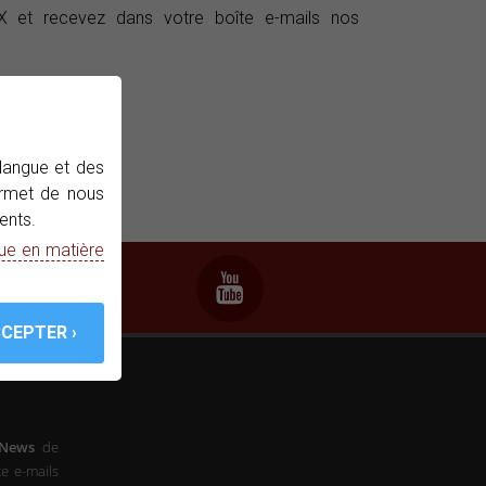
et recevez dans votre boîte e-mails nos
 langue et des
permet de nous
ents.
que en matière
-News
de
e e-mails