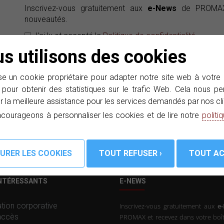
Inscrivez-vous gratuitement aux
e-News
de PROMAX 
nouveautés.
J'ai lu et accepté la
Politique de confidentialité
s utilisons des cookies
e un cookie propriétaire pour adapter notre site web à votre
 pour obtenir des statistiques sur le trafic Web. Cela nous 
r la meilleure assistance pour les services demandés par nos cli
courageons à personnaliser les cookies et de lire notre
politi
INTÉRESSANTS
E-NEWS
tion corporative
Inscrivez-vous gratuitement aux
e
accès
PROMAX et recevez dans votre boît