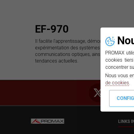
EF-970
Nou
Il facilite l'apprentissage, démonstration et
expérimentation des systèmes de
PROMAX utilis
communications optiques, ainsi que les dernièr
cookies tiers
tendances actuelles.
concentrer su
Nous vous en
de cookies
.
LINKS 