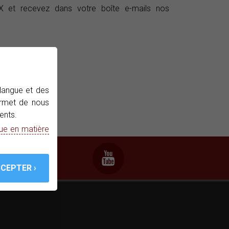
et recevez dans votre boîte e-mails nos
 langue et des
permet de nous
ents.
que en matière