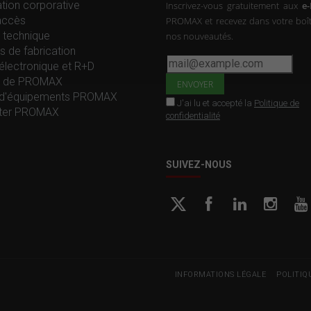
tion corporative
Inscrivez-vous gratuitement aux
e
accès
PROMAX et recevez dans votre boît
 technique
nos nouveautés.
s de fabrication
électronique et R+D
re de PROMAX
d'équipements PROMAX
J'ai lu et accepté la
Politique de
ter PROMAX
confidentialité
SUIVEZ-NOUS
INFORMATIONS LÉGALE
POLITIQ