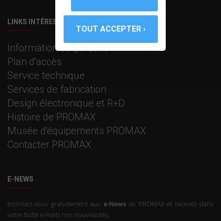
LINKS INTÉRESSANTS
Information corporative
Plan d'accès
Service technique
Services de fabrication
Design électronique et R+D
Histoire de PROMAX
Musée d'équipements PROMAX
Contacter PROMAX
E-NEWS
Inscrivez-vous gratuitement aux
e-News
de PROMAX et recevez dans
votre boîte e-mails nos nouveautés.