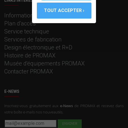
LINKS INTÉRESSANTS
Information corporative
Plan d'accès
Service technique
Services de fabrication
Design électronique et R+D
Histoire de PROMAX
Musée d'équipements PROMAX
Contacter PROMAX
E-NEWS
Inscrivez-vous gratuitement aux
e-News
de PROMAX et recevez dans
votre boîte e-mails nos nouveautés.