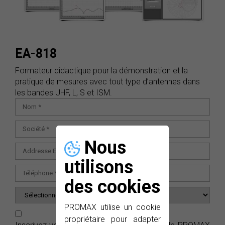
EA-818
Formateur didactique pour la démonstration et la
pratique de mesures avec tout type d’antennes dans
les bandes UHF, L, S et ISM.
Nous
utilisons
des cookies
PROMAX utilise un cookie
propriétaire pour adapter