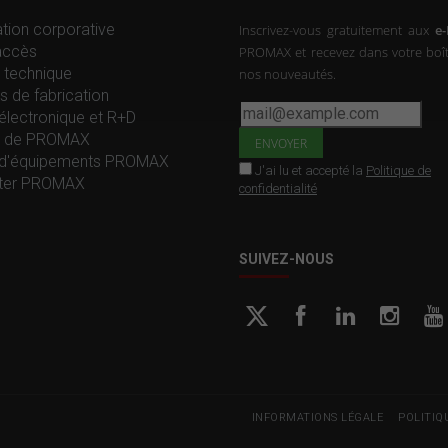
tion corporative
Inscrivez-vous gratuitement aux
e
accès
PROMAX et recevez dans votre boît
 technique
nos nouveautés.
s de fabrication
électronique et R+D
re de PROMAX
d'équipements PROMAX
J'ai lu et accepté la
Politique de
ter PROMAX
confidentialité
SUIVEZ-NOUS
INFORMATIONS LÉGALE
POLITIQ