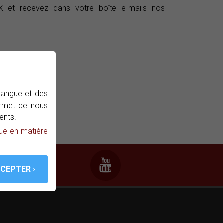
et recevez dans votre boîte e-mails nos
 langue et des
permet de nous
ents.
que en matière