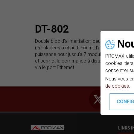
DT-802
Nou
Double bloc d'alimentation, peuvent être
remplacées à chaud. Fournit l'alimentation et le
puissance pour jusqu'à 7 modules, tous les type
PROMAX utilis
et permet la commande à distance depuis un 
cookies tiers
via le port Ethernet.
concentrer su
Nous vous en
de cookies
.
LINKS 