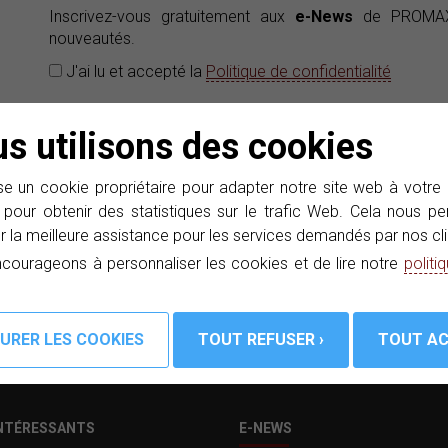
Inscrivez-vous gratuitement aux
e-News
de PROMAX 
nouveautés.
J'ai lu et accepté la
Politique de confidentialité
s utilisons des cookies
s,
e un cookie propriétaire pour adapter notre site web à votre
PC
 pour obtenir des statistiques sur le trafic Web. Cela nous 
r la meilleure assistance pour les services demandés par nos cli
courageons à personnaliser les cookies et de lire notre
politi
INTÉRESSANTS
E-NEWS