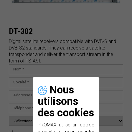
DT-302
Digital satellite receivers compatible with DVB-S and
DVB-S2 standards. They can receive a satellite
transponder and deliver the transport stream in the
form of TS-ASI.
Nous
utilisons
des cookies
PROMAX utilise un cookie
propriétaire pour adapter