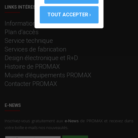
LINKS INTÉRESSANTS
Information corporative
Plan d'accès
Service technique
Services de fabrication
Design électronique et R+D
Histoire de PROMAX
Musée d'équipements PROMAX
Contacter PROMAX
E-NEWS
Inscrivez-vous gratuitement aux
e-News
de PROMAX et recevez dans
votre boîte e-mails nos nouveautés.