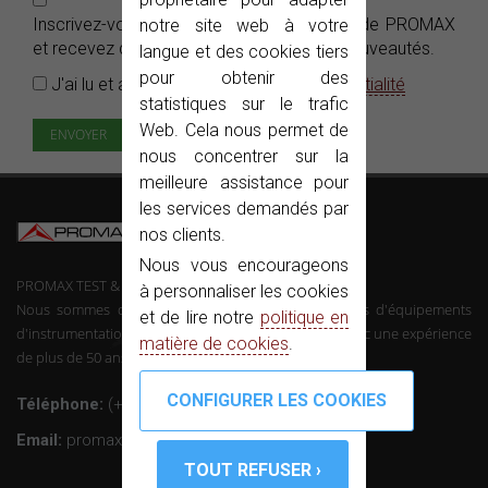
Inscrivez-vous gratuitement aux
e-News
de PROMAX
notre site web à votre
et recevez dans votre boîte e-mails nos nouveautés.
langue et des cookies tiers
pour obtenir des
J'ai lu et accepté la
Politique de confidentialité
statistiques sur le trafic
Web. Cela nous permet de
nous concentrer sur la
meilleure assistance pour
les services demandés par
nos clients.
Nous vous encourageons
PROMAX TEST & MEASUREMENT, SLU ©
à personnaliser les cookies
Nous sommes des fabricants de télécommunications d'équipements
et de lire notre
politique en
d'instrumentation et l'électronique professionnelle avec une expérience
matière de cookies
.
de plus de 50 ans dans le secteur.
Téléphone:
(+34) 931 847 700
Email:
promax@promax.es