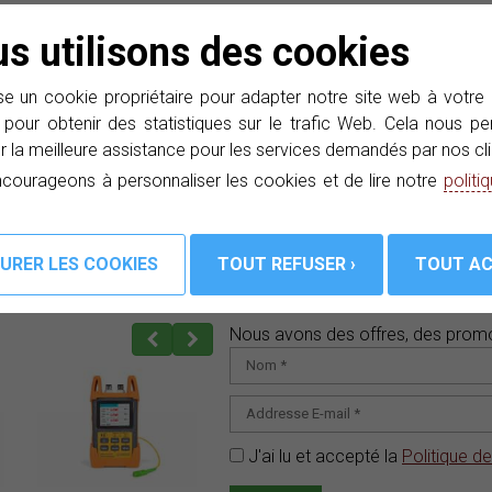
'utilisateur.
s utilisons des cookies
stream) à 1310nm en mode burst.
EPON et GPON.
iser facilement l'état du signal.
e un cookie propriétaire pour adapter notre site web à votre
 autonomie supérieur de 20 heures ou avec adaptateur AC.
 pour obtenir des statistiques sur le trafic Web. Cela nous 
r la meilleure assistance pour les services demandés par nos cli
courageons à personnaliser les cookies et de lire notre
politi
Abonnez-vous à notre e-Ne
Nous avons des offres, des promo
J'ai lu et accepté la
Politique de