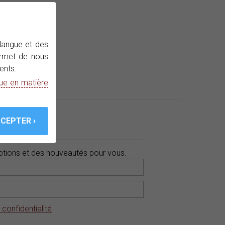
 langue et des
permet de nous
ents.
que en matière
ws
tions et des nouveautés pour vous.
 confidentialité