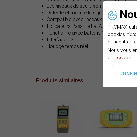
Les niveaux de seuils sont programmés par l
Nou
Détecte et mesure le signal montant (up
Compatible avec réseaux APON, BPON, 
Indicateurs Pass, Fail et Alarme pour visual
PROMAX utilis
Fonctionne avec batterie Ni-MH avec une
cookies tiers
Interface USB.
concentrer su
Horloge temps réel.
Nous vous en
de cookies
.
Produits similaires