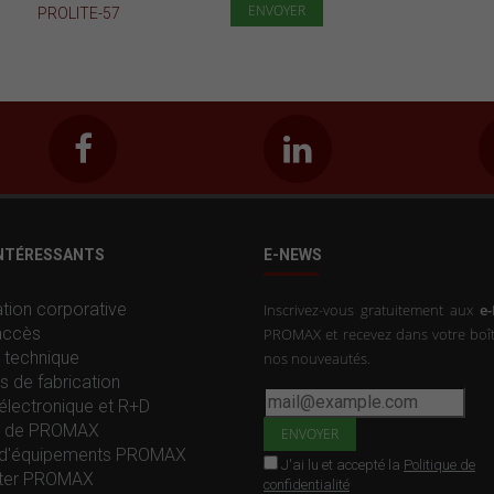
PROLITE-57
INTÉRESSANTS
E-NEWS
tion corporative
Inscrivez-vous gratuitement aux
e
accès
PROMAX et recevez dans votre boît
 technique
nos nouveautés.
s de fabrication
électronique et R+D
re de PROMAX
d'équipements PROMAX
J'ai lu et accepté la
Politique de
ter PROMAX
confidentialité