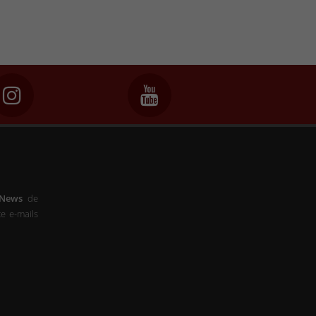
-News
de
e e-mails