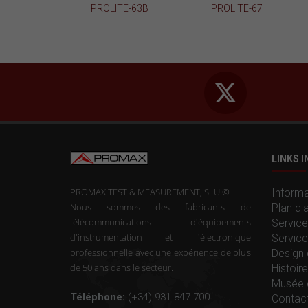
PROLITE-63B
PROLITE-67
LINKS 
PROMAX TEST & MEASUREMENT, SLU ©
Informa
Nous sommes des fabricants de
Plan d'
télécommunications d'équipements
Service
d'instrumentation et l'électronique
Service
professionnelle avec une expérience de plus
Design 
de 50 ans dans le secteur.
Histoi
Musée 
Téléphone:
(+34) 931 847 700
Contac