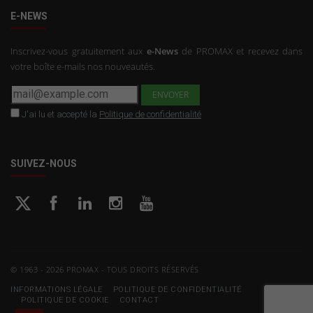
E-NEWS
Inscrivez-vous gratuitement aux
e-News
de PROMAX et recevez dans
votre boîte e-mails nos nouveautés.
J'ai lu et accepté la
Politique de confidentialité
SUIVEZ-NOUS
© 1963 - 2026 PROMAX - TOUS DROITS RÉSERVÉS
INFORMATIONS LÉGALE
POLITIQUE DE CONFIDENTIALITÉ
POLITIQUE DE COOKIE
CONTACT