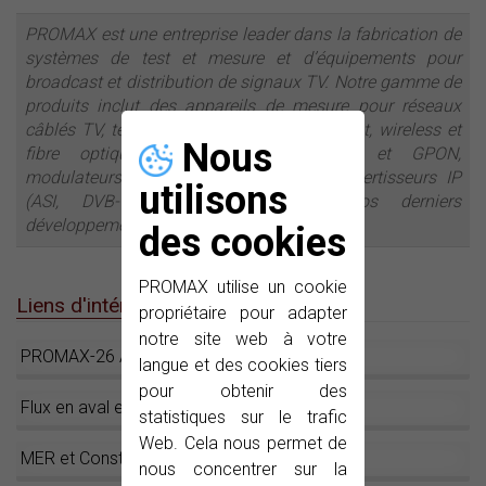
PROMAX est une entreprise leader dans la fabrication de
systèmes de test et mesure et d’équipements pour
broadcast et distribution de signaux TV. Notre gamme de
produits inclut des appareils de mesure pour réseaux
câblés TV, télévision par satellite, broadcast, wireless et
Nous
fibre optique. Des analyseurs FTTH et GPON,
modulateurs DVB-T, streamers IP et convertisseurs IP
utilisons
(ASI, DVB-T) se trouvent parmi nos derniers
développements.
des cookies
PROMAX utilise un cookie
Liens d'intérêt
propriétaire pour adapter
notre site web à votre
PROMAX-26 Analyseur de réseaux câble
langue et des cookies tiers
pour obtenir des
Flux en aval et en amont
statistiques sur le trafic
Web. Cela nous permet de
MER et Constellation
nous concentrer sur la