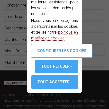
meilleure assistance pour
Fonction mesure de niveau et SCAN
les services demandés par
nos clients.
Taux de paquets reçus
Nous vous encourageons
à personnaliser les cookies
Recherche de canaux
et de lire notre
politique en
matière de cookies
.
Qualification du Canal
Mode Datalogger
Plus d'information...
PROMAX TEST & MEASUREMENT, SLU ©
Nous sommes des fabricants de télécommunications d'équipements
d'instrumentation et l'électronique professionnelle avec une expérience