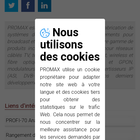
PROMAX est une entreprise leader dans la fabrication de
Nous
systèmes de test et mesure et d’équipements pour
utilisons
broadcast et distribution de signaux TV. Notre gamme de
produits inclut des appareils de mesure pour réseaux
des cookies
câblés TV, télévision par satellite, broadcast, wireless et
fibre optique. Des analyseurs FTTH et GPON,
modulateurs DVB-T, streamers IP et convertisseurs IP
PROMAX utilise un cookie
(ASI, DVB-T) se trouvent parmi nos derniers
propriétaire pour adapter
développements.
notre site web à votre
langue et des cookies tiers
pour obtenir des
Liens d'intérêt
statistiques sur le trafic
Web. Cela nous permet de
PROFI-70 Analyseur de réseaux sans fil
nous concentrer sur la
meilleure assistance pour
Rangement du spectre radioélectrique
les services demandés par