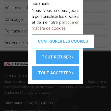
nos clients.
Vérification des points d'accès
Nous vous encourageons
à personnaliser les cookies
Datalogger
et de lire notre
politique en
matière de cookies
.
Pointage d'antennes
Analyse de la sécurité
PROMAX TEST & MEASUREMENT, SLU ©
Nous sommes des fabricants de télécommunications d'équipements
d'instrumentation et l'électronique professionnelle avec une expérience
de plus de 50 ans dans le secteur.
Téléphone:
(+34) 931 847 700