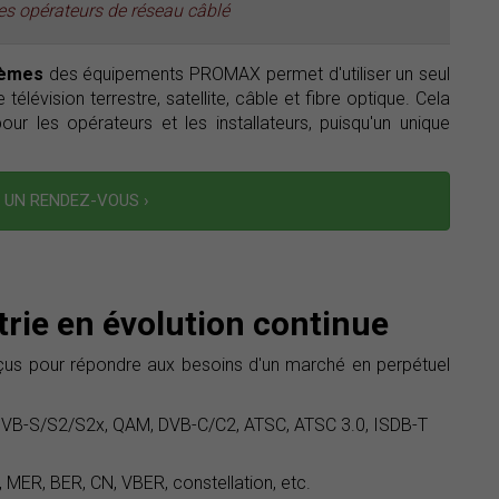
les opérateurs de réseau câblé
tèmes
des équipements PROMAX permet d'utiliser un seul
élévision terrestre, satellite, câble et fibre optique. Cela
ur les opérateurs et les installateurs, puisqu'un unique
UN RENDEZ-VOUS ›
trie en évolution continue
s pour répondre aux besoins d'un marché en perpétuel
DVB-S/S2/S2x, QAM, DVB-C/C2, ATSC, ATSC 3.0, ISDB-T
, MER, BER, CN, VBER, constellation, etc.