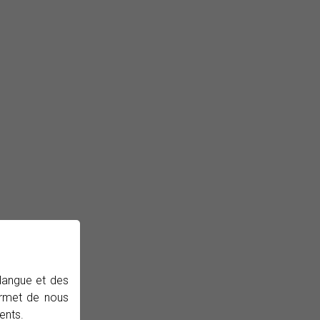
 langue et des
permet de nous
ents.