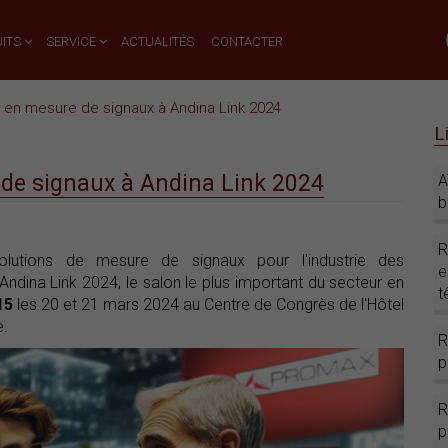
ITS
SERVICE
ACTUALITÉS
CONTACTER
s en mesure de signaux à Andina Link 2024
L
 de signaux à Andina Link 2024
A
b
R
utions de mesure de signaux pour l'industrie des
e
ndina Link 2024, le salon le plus important du secteur en
t
15
les 20 et 21 mars 2024 au Centre de Congrès de l'Hôtel
e.
R
p
R
p