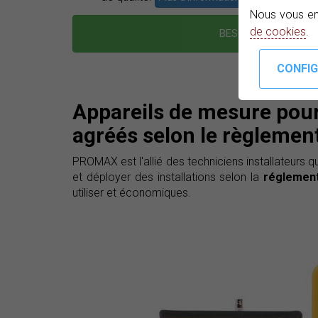
Nous vous en
de cookies
.
BESOIN D'UNE SOLUT
Appareils de mesure pour 
agréés selon le règlemen
PROMAX est l'allié des techniciens installateurs
et déployer des installations selon la
réglement
utiliser et économiques.