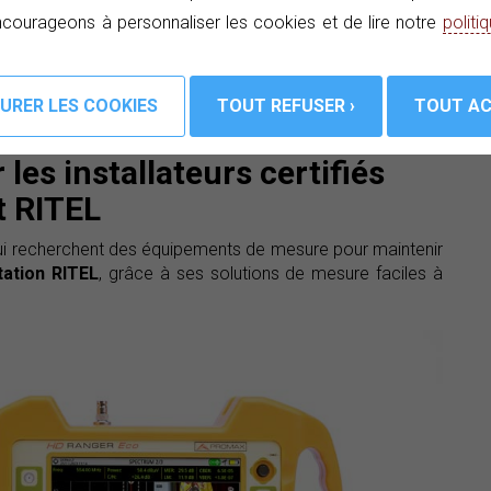
courageons à personnaliser les cookies et de lire notre
politi
ION ? PARLEZ À UN EXPERT ›
les installateurs certifiés
t RITEL
 qui recherchent des équipements de mesure pour maintenir
ation RITEL
, grâce à ses solutions de mesure faciles à