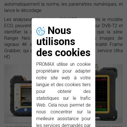
automatiquement la norme, les paramètres numériques, et
lance le décodage.
Les analyseurs de la série RANGER, y compris le modèle
ECO, peuvent effectuer toutes les mesures sur DVB-T2 et
Nous
identifier la définition de l'émission, tandis que la série
Ranger Neo peut également afficher des images de
utilisons
signaux 4K en images grâce à la fonctionnalité Frame
des cookies
Grabber, qui assure la réception correcte du service Ultra
HD.
PROMAX utilise un cookie
propriétaire pour adapter
notre site web à votre
langue et des cookies tiers
pour obtenir des
statistiques sur le trafic
Web. Cela nous permet de
nous concentrer sur la
meilleure assistance pour
les services demandés par