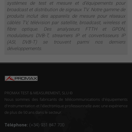
systèmes de test et mesure et d’équipements pour
broadcast et distribution de signaux TV. Notre gamme de
produits inclut des appareils de mesure pour réseaux
câblés TV, télévision par satellite, broadcast, wireless et
fibre optique. Des analyseurs FTTH et GPON,
modulateurs DVB-T, streamers IP et convertisseurs IP
(ASI, DVB-T) se trouvent parmi nos derniers
développements.
PROMAX TEST & MEASUREMENT, SLU ©
Nous sommes des fabricants de télécommunications d'équipements
d'instrumentation et l'électronique professionnelle avec une expérience
de plus de 50 ans dans le secteur.
Téléphone:
(+34) 931 847 700