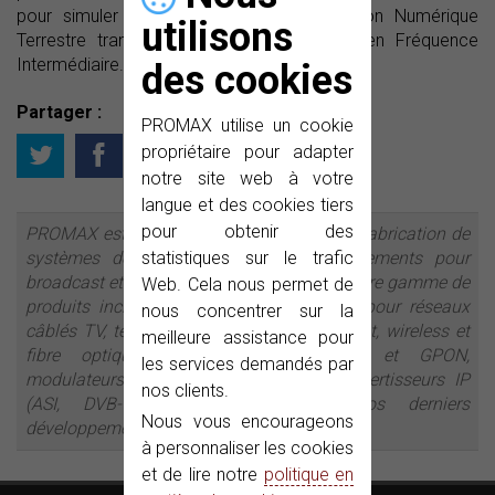
pour simuler un signal étalon de Télévision Numérique
utilisons
Terrestre transmis en Radiofréquence et en Fréquence
Intermédiaire.
des cookies
Partager :
PROMAX utilise un cookie
propriétaire pour adapter
notre site web à votre
langue et des cookies tiers
pour obtenir des
PROMAX est une entreprise leader dans la fabrication de
systèmes de test et mesure et d’équipements pour
statistiques sur le trafic
broadcast et distribution de signaux TV. Notre gamme de
Web. Cela nous permet de
produits inclut des appareils de mesure pour réseaux
nous concentrer sur la
câblés TV, télévision par satellite, broadcast, wireless et
meilleure assistance pour
fibre optique. Des analyseurs FTTH et GPON,
les services demandés par
modulateurs DVB-T, streamers IP et convertisseurs IP
nos clients.
(ASI, DVB-T) se trouvent parmi nos derniers
Nous vous encourageons
développements.
à personnaliser les cookies
et de lire notre
politique en