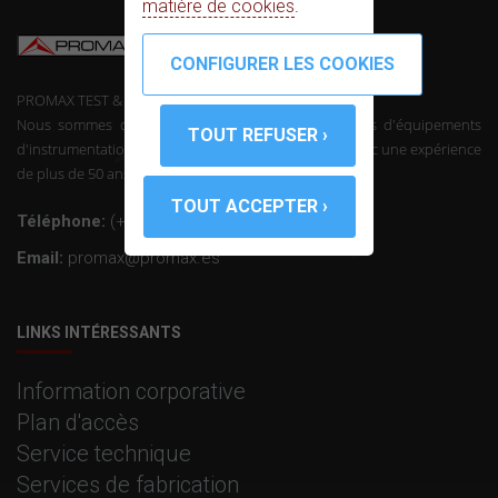
matière de cookies
.
PROMAX TEST & MEASUREMENT, SLU ©
Nous sommes des fabricants de télécommunications d'équipements
d'instrumentation et l'électronique professionnelle avec une expérience
de plus de 50 ans dans le secteur.
Téléphone:
(+34) 931 847 700
Email:
promax@promax.es
LINKS INTÉRESSANTS
Information corporative
Plan d'accès
Service technique
Services de fabrication