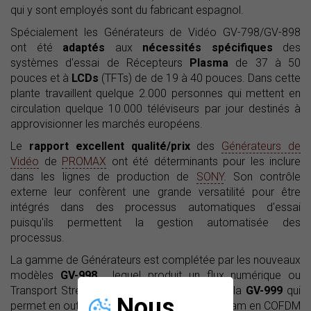
qui y sont employés sont du fabricant espagnol.
Spécialement les Générateurs de Vidéo GV-798/GV-898
ont été
adaptés
aux
nécessités spécifiques
des
systèmes d'essai de Récepteurs
Plasma
de 37 à 50
pouces et à
LCDs
(TFTs) de de 19 à 40 pouces. Dans cette
plante travaillent quelque 2.000 personnes qui mettent en
circulation quelque 10.000 téléviseurs par jour destinés à
approvisionner les marchés européens.
Le
rapport excellent qualité/prix
des
Générateurs de
Vidéo
de
PROMAX
ont été déterminants pour les inclure
dans les lignes de production de
SONY
. Son contrôle
externe leur confèrent une grande versatilité pour être
intégrés dans des processus automatiques d'essai
puisqu'ils permettent la gestion automatisée des
processus.
La gamme de Générateurs est complétée par les nouveaux
modèles
GV-998
, lequel produit un flux numérique ou
Transport Stream (TS) de signaux MPEG, et la
GV-999
qui
Nous
permet en outre de moduler le Transport Stream en COFDM