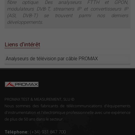
fibre optique. Des analyseurs FTTH et GPON,
modulateurs DVB-T, streamers IP et convertisseurs IP
(ASI, DVB-T) se trouvent parmi nos derniers
développements.
Liens d'intérêt
Analyseurs de télévision par câble PROMAX
PROMAX TEST & MEASUREMENT, SLU ©
Nous sommes des fabricants de télécommunications d'équipements
d'instrumentation et l'électronique professionnelle avec une expérience
de plus de 50 ans dans le secteur.
Téléphone:
(+34) 931 847 700