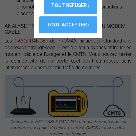
un accès sans contrainte administrative
d'homologation nécessaire pour les autorisations
d'accès de leur équipement.
ANALYSE TRANSPARENTE UPSTREAM DU MODEM
CABLE
Les
CABLE
RANGER
de PROMAX incluent en standard une
connexion through-loop. C'est à dire un bypass entre le/les
modem câble de l'usager et le CMTS. Vous pouvez tester
la connectivité de n'importe quel point du réseau sans
interrompre ou perturber le trafic de données.
Connecter le HFC CABLE RANGER en mode through loop sur
n'importe quel point du réseau, entre le CMTS et le/les cable
modem de l'usager.