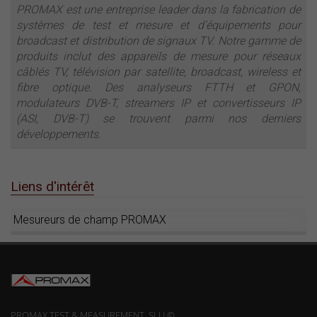
PROMAX est une entreprise leader dans la fabrication de
systèmes de test et mesure et d’équipements pour
broadcast et distribution de signaux TV. Notre gamme de
produits inclut des appareils de mesure pour réseaux
câblés TV, télévision par satellite, broadcast, wireless et
fibre optique. Des analyseurs FTTH et GPON,
modulateurs DVB-T, streamers IP et convertisseurs IP
(ASI, DVB-T) se trouvent parmi nos derniers
développements.
Liens d'intérêt
Mesureurs de champ PROMAX
PROMAX TEST & MEASUREMENT, SLU ©