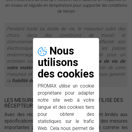
en niveau et régulés en température pour supporter les conditions
de terrain
Pendant toute sa durée de vie, le mesureur subit des
chocs dans des conditions de travail et
d'environnements sévères qui peuvent affecter son
Nous
électronique.
Notre SAV
vous envoie les pièces
endommagées ou récupère votre matériel pour un
utilisons
entretien complet,
tout le long de la durée de vie de
votre matériel
. Nous effectuons la calibration de votre
des cookies
mesureur et fournissons un certificat pour vous garantir
la
fiabilité des résultats
.
PROMAX utilise un cookie
propriétaire pour adapter
LES MESUREURS DE CHAMP PROMAX UTILISE DES
notre site web à votre
RÉCEPTEURS TV PROFESSIONNELS
langue et des cookies tiers
pour obtenir des
Avec des récepteurs grand public, ils seraient limités aux
spécifications hardware des constructeurs et des mesures
statistiques sur le trafic
importantes pour les installateurs d'antennes comme les
Web. Cela nous permet de